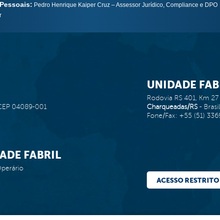
Pessoais:
Pedro Henrique Kaiper Cruz – Assessor Jurídico, Compliance e DPO
r
UNIDADE FA
Rodovia RS 401, Km 27 
l CEP 04089-001
Charqueadas/RS
- Bras
Fone/Fax: +55 (51) 33
ADE FABRIL
Operário
ACESSO RESTRITO