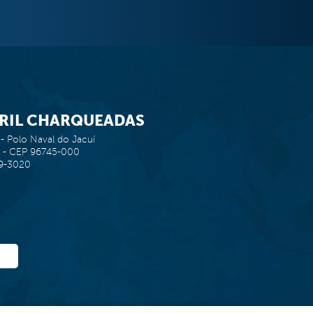
BRIL CHARQUEADAS
- Polo Naval do Jacuí
il - CEP 96745-000
69-3020