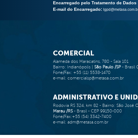
Encarregado pelo Tratamento de Dados 
E-mail do Encarregado:
lgpd@metasa.com.b
COMERCIAL
Alameda dos Maracatins, 780 - Sala 101
Bairro: Indianópolis |
São Paulo /SP
- Brasi
Fone/Fax: +55 (11) 5538-1470
e-mail: comercialsp@metasa.com.br
ADMINISTRATIVO E UNID
Rodovia RS 324, km 82 - Bairro: São José 
Marau /RS
- Brasil - CEP 99150-000
Fone/Fax:+55 (54) 3342-7400
e-mail: adm@metasa.com.br