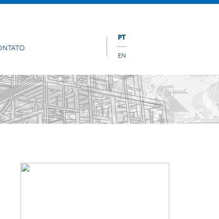
PT
ONTATO
EN