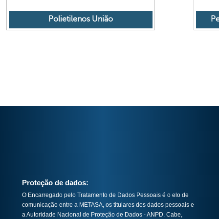
Polietilenos União
Pe
CONTATOS DO CANAL DE DENÚNCIAS
0800 800 1167
E-MAIL DO CANAL DE DENÚNCIAS
compliance@metasa.com.br
PORTAL DO CANAL DE DENÚNCIAS
https://www.contatoseguro.com.br/metasa
Proteção de dados:
O Encarregado pelo Tratamento de Dados Pessoais é o elo de
comunicação entre a METASA, os titulares dos dados pessoais e
a Autoridade Nacional de Proteção de Dados - ANPD. Cabe,