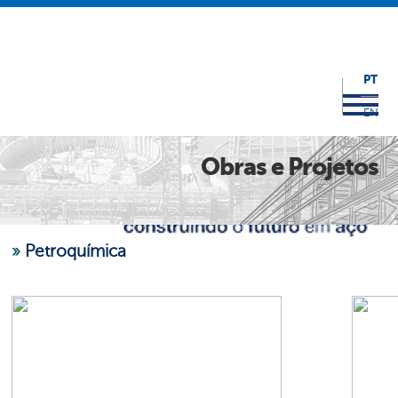
PT
EN
Obras e Projetos
»
Petroquímica